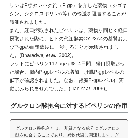
リンはP糖タンパク質（P-gp）を介した薬物（ジゴキ
シン、シクロスポリンA等）の輸送を阻害することが
観測されました。
また、経口摂取されたピペリンは、薬物が同じく経口
摂取された際に、ヒトの代謝酵素CYP3A4の基質およ
びP-gpの血漿濃度に干渉することが示唆されまし
た。(Bharadwaj
et al.
, 2002)。
ラットにピペリン112 µg/kgを14日間、経口摂取させ
た場合、腸内P-gpレベルの増加、肝臓P-gpレベルの
低下が確認されました。なお、腎臓P-gpレベルに変
動はみられませんでした。(Han
et al.
2008)。
グルクロン酸抱合に対するピペリンの作用
グルクロン酸抱合とは、 基質となる成分にグルクロン
酸を結合することであり、異物代謝に関連します。グ