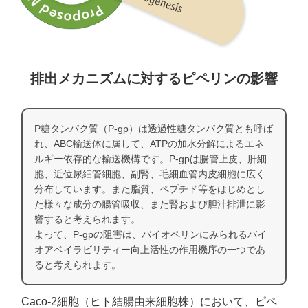
排出メカニズムに対するピペリンの影響
P糖タンパク質（P-gp）は透過性糖タンパク質とも呼ば
れ、ABC輸送体に属して、ATPの加水分解によるエネ
ルギー依存的な輸送機構です。P-gpは腸管上皮、肝細
胞、近位尿細管細胞、副腎、毛細血管内皮細胞に広く
分布しています。また脂質、ペプチド等をはじめとし
た様々な成分の腸管吸収、また腎および胆汁排泄に影
響すると考えられます。
よって、P-gpの阻害は、バイオペリンにみられるバイ
オアベイラビリティー向上活性の作用機序の一つであ
ると考えられます。
Caco-2細胞（ヒト結腸由来細胞株）において、ピペ