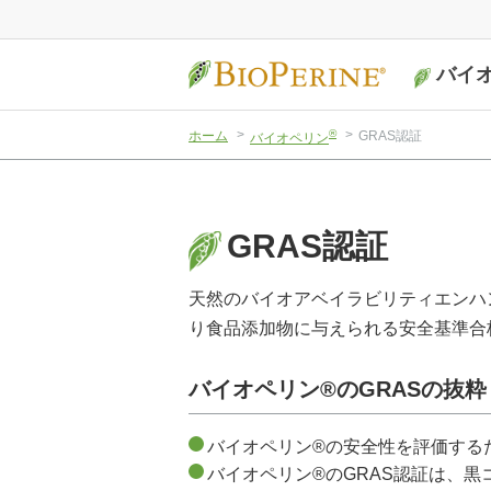
バイ
作用機序
特徴
バイオペリ
GRAS認証
®
ホーム
GRAS認証
バイオペリン
黒コショウ
GRAS認証
天然のバイオアベイラビリティエンハ
り食品添加物に与えられる安全基準合
バイオペリン®のGRASの抜粋
バイオペリン®の安全性を評価する
バイオペリン®のGRAS認証は、