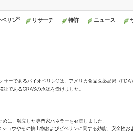
®
オペリン
リサーチ
特許
ニュース
®
ン
と
β-カロテン
コエンザイムQ10
クルクミン
鉄
レスベラトロール
セレン
ビタミンB6
書籍
プレスリリース
ビデオ
広告
ンサーであるバイオペリン®は、アメリカ食品医薬品局（FDA
格証であるGRASの承認を受けました。
ために、独立した専門家パネラーを召集しました。
黒コショウやその抽出物およびピペリンに関する効能、安全性お